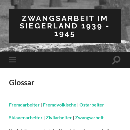
ZWANGSARBEIT IM
SIEGERLAND 1939 -
1945
Suchfe
Mobile-
ein-/a
Menü
ein-/ausblenden
Glossar
Fremdarbeiter
|
Fremdvölkische
|
Ostarbeiter
Sklavenarbeiter
|
Zivilarbeiter
|
Zwangsarbeit