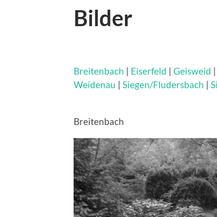
Bilder
Breitenbach
|
Eiserfeld
|
Geisweid
Weidenau
|
Siegen/Fludersbach
|
S
Breitenbach