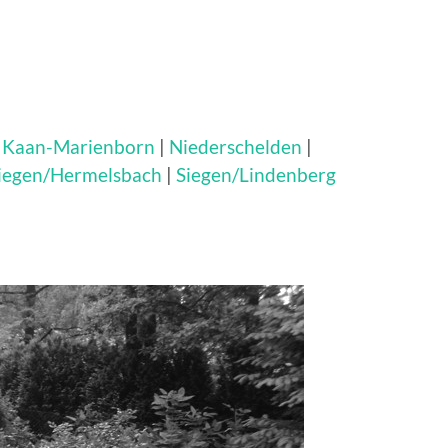
|
Kaan-Marienborn
|
Niederschelden
|
iegen/Hermelsbach
|
Siegen/Lindenberg