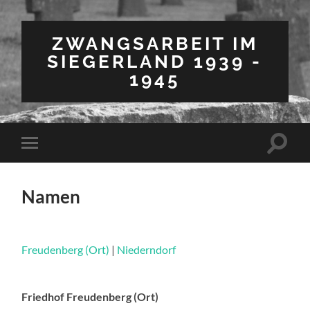
ZWANGSARBEIT IM
SIEGERLAND 1939 -
1945
Suchfe
Mobile-
ein-/a
Menü
ein-/ausblenden
Namen
Freudenberg (Ort)
|
Niederndorf
Friedhof Freudenberg (Ort)